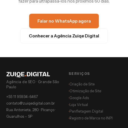
fazer para ultrapassá-los nos próximos 60 dias.
Falar no WhatsApp agora
Conhecer a Agência Zuiqe Digital
ZUIQE
.
DIGITAL
SERVIÇOS
Agência de SEO · Grande São
Criação de Site
Paulo
Otimização de Site
+55 11 95934-6467
Google Ads
contato@zuiqedigital.com.br
Loja Virtual
Rua Antonieta, 280 · Picanço ·
Panfletagem Digital
Guarulhos – SP
Registro de Marca no INPI