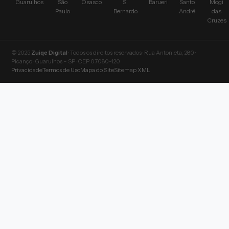
Guarulhos
São
Osasco
S.
Barueri
Santo
Mogi
Paulo
Bernardo
André
das
Cruzes
© 2025
Zuiqe Digital
· Todos os direitos reservados · Rua Antonieta, 280 ·
Picanço · Guarulhos – SP · CEP 07080-120
Privacidade
Termos de Uso
Mapa do Site
Sitemap XML