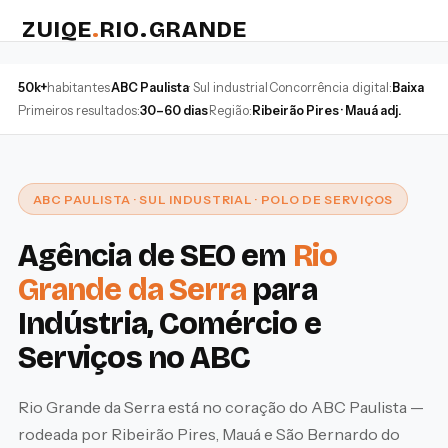
ZUIQE
.
RIO.GRANDE
·
·
·
50k+
habitantes
ABC Paulista
· Sul industrial
Concorrência digital:
Baixa
·
Primeiros resultados:
30–60 dias
Região:
Ribeirão Pires · Mauá adj.
ABC PAULISTA · SUL INDUSTRIAL · POLO DE SERVIÇOS
Agência de SEO em
Rio
Grande da Serra
para
Indústria, Comércio e
Serviços no ABC
Rio Grande da Serra está no coração do ABC Paulista —
rodeada por Ribeirão Pires, Mauá e São Bernardo do