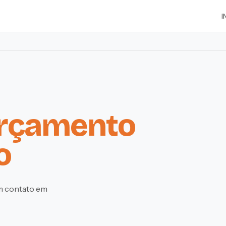
I
rçamento
o
em contato em