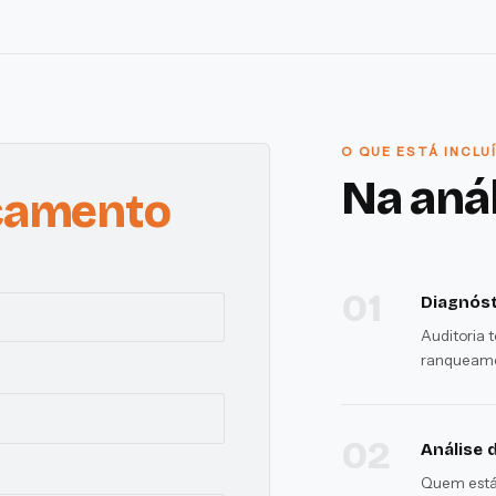
O QUE ESTÁ INCLU
Na aná
çamento
01
Diagnóst
Auditoria 
ranqueame
02
Análise 
Quem está 