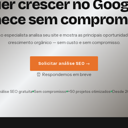
er crescer no Goog
ece sem compromi
 especialista analisa seu site e mostra as principais oportunida
crescimento orgânico — sem custo e sem compromisso.
Solicitar análise SEO →
⏰ Respondemos em breve
álise SEO gratuita
Sem compromisso
+50 projetos otimizados
Desde 2