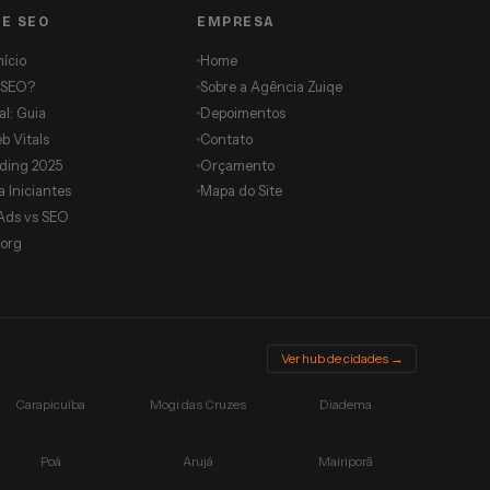
DE SEO
EMPRESA
nício
Home
 SEO?
Sobre a Agência Zuiqe
l: Guia
Depoimentos
b Vitals
Contato
lding 2025
Orçamento
 Iniciantes
Mapa do Site
Ads vs SEO
org
Ver hub de cidades →
Carapicuíba
Mogi das Cruzes
Diadema
Poá
Arujá
Mairiporã