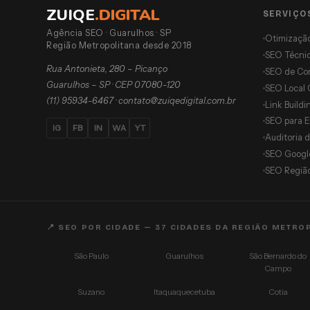
ZUIQE
.
DIGITAL
SERVIÇO
Agência SEO · Guarulhos · SP
Otimizaçã
Região Metropolitana desde 2018
SEO Técni
Rua Antonieta, 280 – Picanço
SEO de Co
Guarulhos – SP · CEP 07080-120
SEO Local 
(11) 95934-6467
·
contato@zuiqedigital.com.br
Link Buildi
SEO para 
IG
FB
IN
WA
YT
Auditoria 
SEO Googl
SEO Região
📍 SEO POR CIDADE — 37 CIDADES DA REGIÃO METRO
São Paulo
Guarulhos
São Bernardo do
Campo
Suzano
Itaquaquecetuba
Cotia