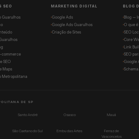
S SEO
MARKETING DIGITAL
BLOG 
o Guarulhos
Google Ads
Blog — I
co
Google Ads Guarulhos
O que é
nteúdo
Criação de Sites
SEO Loca
Guarulhos
Core We
ng
Link Bui
E-commerce
SEO para
de SEO
Google 
e Maps
Schema.
 Metropolitana
POLITANA DE SP
Santo André
Osasco
Mauá
São Caetano do Sul
Embu das Artes
Ferraz de
Vasconcelos