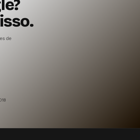
le?
sso.
des de
018