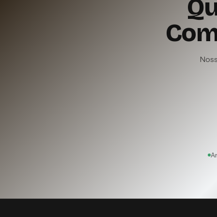
Qu
Com
Nosso
An