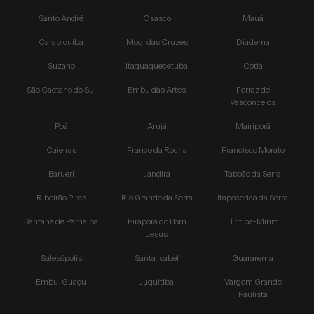
Santo André
Osasco
Mauá
Carapicuíba
Mogi das Cruzes
Diadema
Suzano
Itaquaquecetuba
Cotia
São Caetano do Sul
Embu das Artes
Ferraz de
Vasconcelos
Poá
Arujá
Mairiporã
Caieiras
Franco da Rocha
Francisco Morato
Barueri
Jandira
Taboão da Serra
Ribeirão Pires
Rio Grande da Serra
Itapecerica da Serra
Santana de Parnaíba
Pirapora do Bom
Biritiba-Mirim
Jesus
Salesópolis
Santa Isabel
Guararema
Embu-Guaçu
Juquitiba
Vargem Grande
Paulista