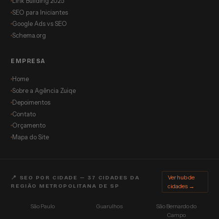
Link Building 2025
SEO para Iniciantes
Google Ads vs SEO
Schema.org
EMPRESA
Home
Sobre a Agência Zuiqe
Depoimentos
Contato
Orçamento
Mapa do Site
Ver hub de
📍 SEO POR CIDADE — 37 CIDADES DA
REGIÃO METROPOLITANA DE SP
cidades →
São Paulo
Guarulhos
São Bernardo do
Campo