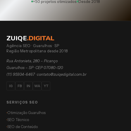
+50 projetos otimizados
Desde 2018
ZUIQE
.
DIGITAL
Agência SEO · Guarulhos · SP
Região Metropolitana desde 2018
Rua Antonieta, 280 – Picanço
Guarulhos – SP · CEP 07080-120
(11) 95934-6467
·
contato@zuiqedigital.com.br
IG
FB
IN
WA
YT
SERVIÇOS SEO
Otimização Guarulhos
SEO Técnico
SEO de Conteúdo