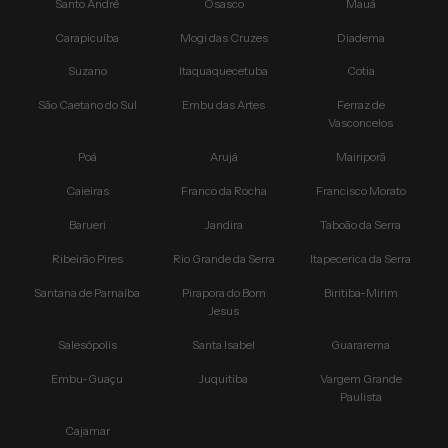
Santo André
Osasco
Mauá
Carapicuíba
Mogi das Cruzes
Diadema
Suzano
Itaquaquecetuba
Cotia
São Caetano do Sul
Embu das Artes
Ferraz de
Vasconcelos
Poá
Arujá
Mairiporã
Caieiras
Franco da Rocha
Francisco Morato
Barueri
Jandira
Taboão da Serra
Ribeirão Pires
Rio Grande da Serra
Itapecerica da Serra
Santana de Parnaíba
Pirapora do Bom
Biritiba-Mirim
Jesus
Salesópolis
Santa Isabel
Guararema
Embu-Guaçu
Juquitiba
Vargem Grande
Paulista
Cajamar