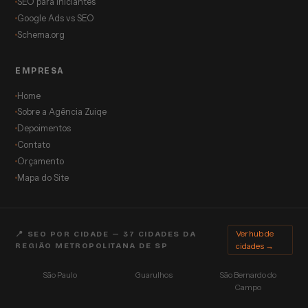
SEO para Iniciantes
Google Ads vs SEO
Schema.org
EMPRESA
Home
Sobre a Agência Zuiqe
Depoimentos
Contato
Orçamento
Mapa do Site
Ver hub de
📍 SEO POR CIDADE — 37 CIDADES DA
REGIÃO METROPOLITANA DE SP
cidades →
São Paulo
Guarulhos
São Bernardo do
Campo