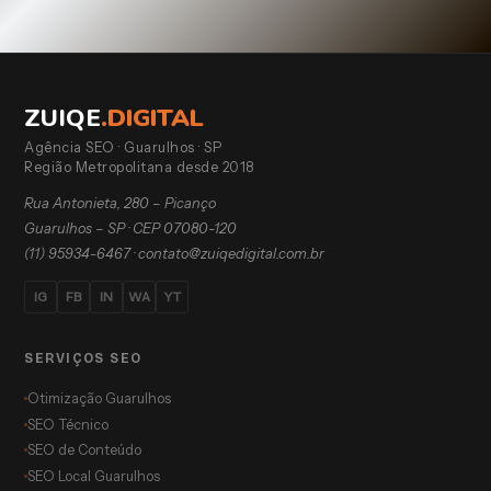
ZUIQE
.
DIGITAL
Agência SEO · Guarulhos · SP
Região Metropolitana desde 2018
Rua Antonieta, 280 – Picanço
Guarulhos – SP · CEP 07080-120
(11) 95934-6467
·
contato@zuiqedigital.com.br
IG
FB
IN
WA
YT
SERVIÇOS SEO
Otimização Guarulhos
SEO Técnico
SEO de Conteúdo
SEO Local Guarulhos